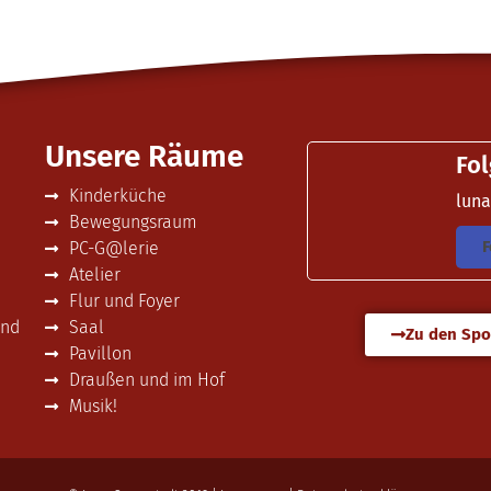
Unsere Räume
Fol
Kinderküche
lun
Bewegungsraum
F
PC-G@lerie
Atelier
Flur und Foyer
und
Saal
Zu den Spo
Pavillon
Draußen und im Hof
Musik!