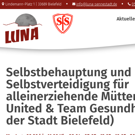
Lindemann-Platz 1 | 33689 Bielefeld
info@luna-sennestadt.de
05
Aktuell
Selbstbehauptung und
Selbstverteidigung für
alleinerziehende Mütter
United & Team Gesundh
der Stadt Bielefeld)