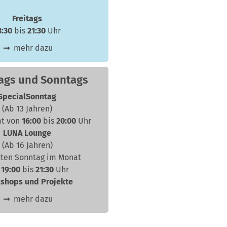
Freitags
8:30
bis
21:30
Uhr
mehr dazu
ags und Sonntags
SpecialSonntag
(Ab 13 Jahren)
at von
16:00
bis
20:00
Uhr
LUNA Lounge
(Ab 16 Jahren)
zten Sonntag im Monat
n
19:00
bis
21:30
Uhr
shops und Projekte
mehr dazu