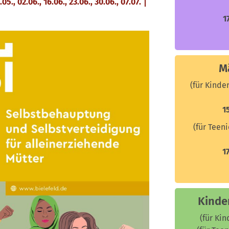
5., 02.06., 16.06., 23.06., 30.06., 07.07.
1
M
(für Kinde
1
(für Teen
1
Kinde
(für Kin