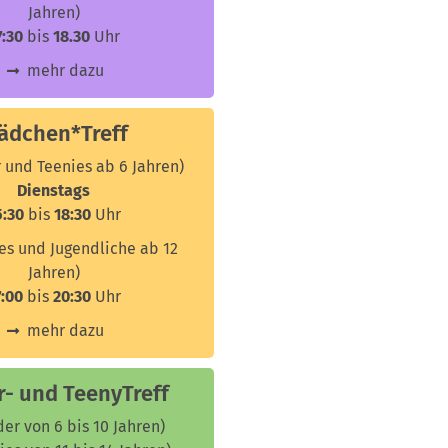
Jahren)
7:30
bis
18.30
Uhr
mehr dazu
ädchen*Treff
r und Teenies ab 6 Jahren)
Dienstags
5:30
bis
18:30
Uhr
ies und Jugendliche ab 12
Jahren)
7:00
bis
20:30
Uhr
mehr dazu
r- und TeenyTreff
der von 6 bis 10 Jahren)