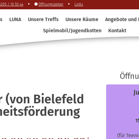
205 / 10 55 44
Öffnungszeiten
Links
es
LUNA
Unsere Treffs
Unsere Räume
Angebote und 
Spielmobil/Jugendkotten
Kontakt
Öffnu
J
 (von Bielefeld
eitsförderung
1
(für Teen