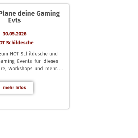
 Plane deine Gaming
Evts
30.05.2026
OT Schildesche
 zum HOT Schildesche und
aming Events für dieses
ere, Workshops und mehr.
uns über eure Ideen.
ibt es im LUNA.
mehr Infos