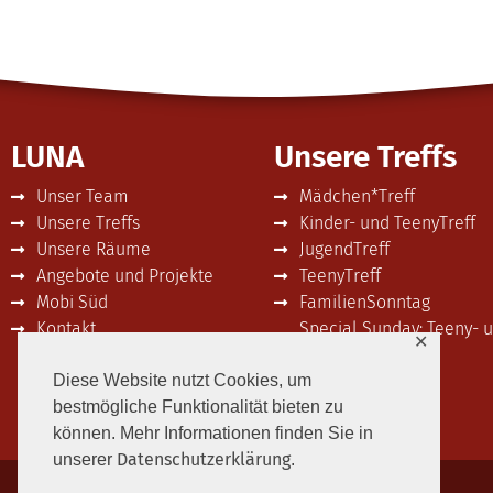
Teenywoche (11 bis 16
Jahre)
Ohne Anmeldung:
LUNA
Unsere Treffs
Offener Treff: Mo, Di, Mi und Fr
15:30 bis 18:30 Uhr
Unser Team
Mädchen*Treff
Mit Anmeldung:
Unsere Treffs
Kinder- und TeenyTreff
Unsere Räume
JugendTreff
Donnerstag: Aktion oder Ausflug
Angebote und Projekte
TeenyTreff
Die Gruppe entscheidet mit
Mobi Süd
FamilienSonntag
Fußballturnier (bis
Kontakt
Special Sunday: Teeny- 
✕
JugendTreff
16/18 Jahre)
Diese Website nutzt Cookies, um
bestmögliche Funktionalität bieten zu
Mit Anmeldung
können. Mehr Informationen finden Sie in
Mittwoch
Datenschutzerklärung
unserer
.
12:30 bis 19:30 Uhr