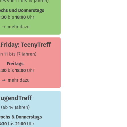
ies von 11 bis 14 Jahren)
ochs und Donnerstags
5:30
bis
18:00
Uhr
mehr dazu
Friday: TeenyTreff
n 11 bis 17 Jahren)
Freitags
5:30
bis
18:00
Uhr
mehr dazu
JugendTreff
(ab 14 Jahren)
wochs & Donnerstags
8:30
bis
21:00
Uhr