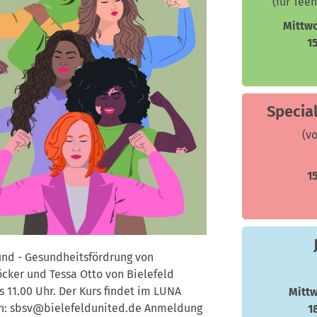
(für Teen
Mittw
1
Special
(vo
1
nd - Gesundheitsfördrung von
öcker und Tessa Otto von Bielefeld
s 11.00 Uhr. Der Kurs findet im LUNA
Mitt
ten: sbsv@bielefeldunited.de Anmeldung
1