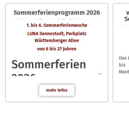
Sommerferienprogramm 2026
S
1. bis 6. Sommerferienwoche
LUNA Sennestadt, Parkplatz
Württemberger Allee
von 6 bis 27 Jahren
Das 
Sommerferien
bis 
Mont
2026
gewo
mehr Infos
Hier findest du alle Ferien-Angebote
vom LUNA Sennestadt.
1. Woche · 20.07. bis
24.07.